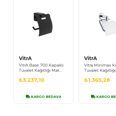
VitrA
VitrA
VitrA Base 700 Kapaklı
Vitra Minimax K
Tuvalet Kağıtlığı Mat
Tuvalet Kağıtlı
Siyah A4407436
₺3.237,10
₺1.365,28
KARGO BEDAVA
KARGO B