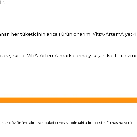
ir.
an her tüketicinin arızalı ürün onarımı VitrA-ArtemA yetkili
tıracak şekilde VitrA-ArtemA markalarına yakışan kaliteli h
klar göz önüne alınarak paketlemesi yapılmaktadır. Lojistik firmasına verilen ü