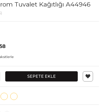
Krom Tuvalet Kağıtlığı A44946
6)
58
ksitlerle