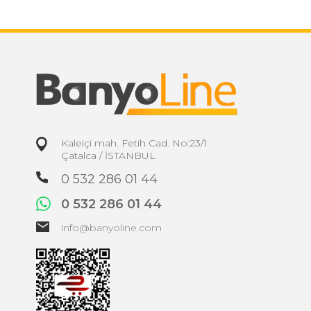
Kaleiçi mah. Fetih Cad. No:23/1
Çatalca / İSTANBUL
0 532 286 01 44
0 532 286 01 44
info@banyoline.com