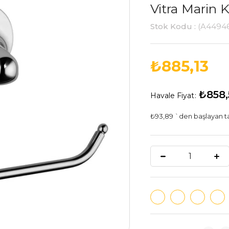
Vitra Marin 
Stok Kodu
(A4494
₺885,13
₺858,
Havale Fiyat
:
₺93,89
`den başlayan ta