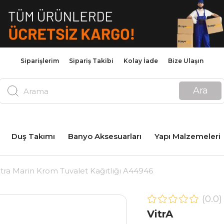
Siparişlerim
Sipariş Takibi
Kolay İade
Bize Ulaşın
Duş Takımı
Banyo Aksesuarları
Yapı Malzemeleri
itra Marin Krom Tuvalet Kağıtlığı A44946
0.0
VitrA