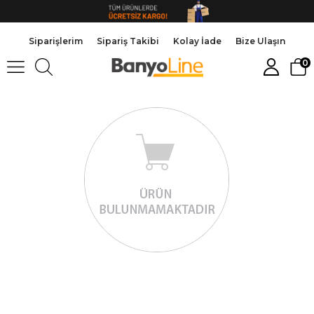
Siparişlerim
Sipariş Takibi
Kolay İade
Bize Ulaşın
0