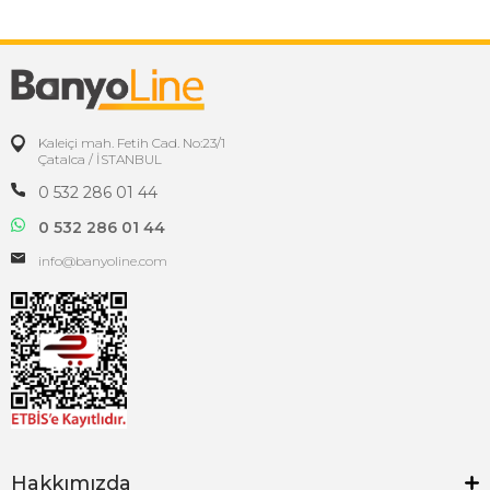
Kaleiçi mah. Fetih Cad. No:23/1
Çatalca / İSTANBUL
0 532 286 01 44
0 532 286 01 44
info@banyoline.com
Hakkımızda