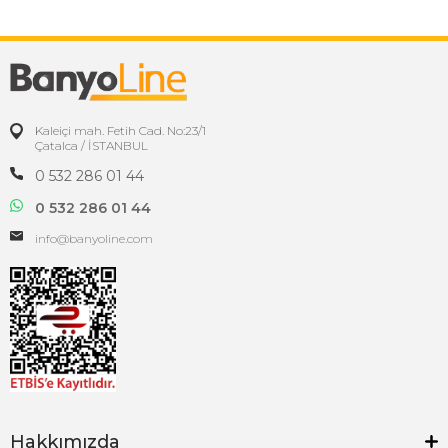
Kaleiçi mah. Fetih Cad. No:23/1
Çatalca / İSTANBUL
0 532 286 01 44
0 532 286 01 44
info@banyoline.com
Hakkımızda