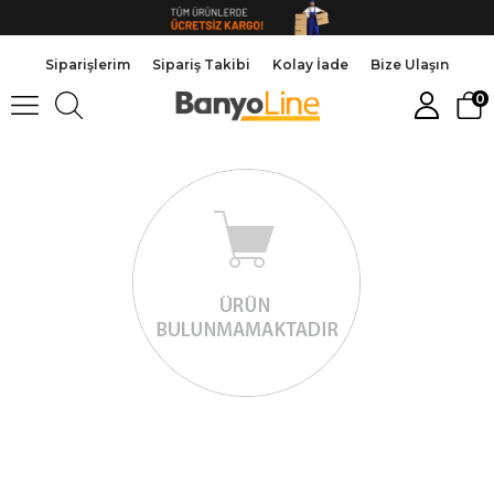
Siparişlerim
Sipariş Takibi
Kolay İade
Bize Ulaşın
0