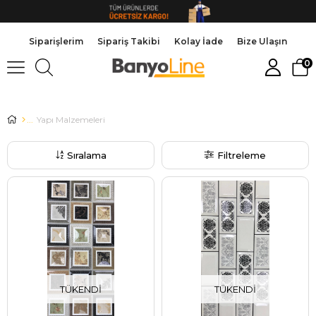
Siparişlerim
Sipariş Takibi
Kolay İade
Bize Ulaşın
0
Yapı Malzemeleri
Sıralama
Filtreleme
TÜKENDI
TÜKENDI