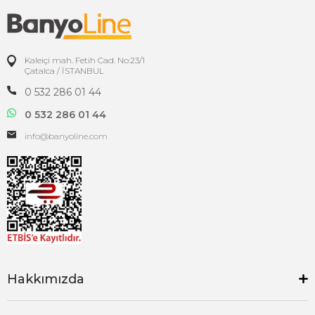
Kaleiçi mah. Fetih Cad. No:23/1
Çatalca / İSTANBUL
0 532 286 01 44
0 532 286 01 44
info@banyoline.com
Hakkımızda