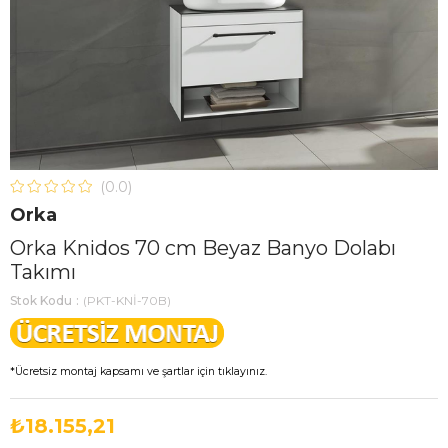
0.0
Orka
Orka Knidos 70 cm Beyaz Banyo Dolabı
Takımı
Stok Kodu
(PKT-KNİ-70B)
*Ücretsiz montaj kapsamı ve şartlar için tıklayınız.
₺18.155,21