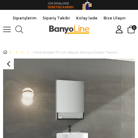
Siparişlerim
Sipariş Takibi
Kolay İade
Bize Ulaşın
0
Orka Knidos 70 cm Beyaz Banyo Dolabı Takımı