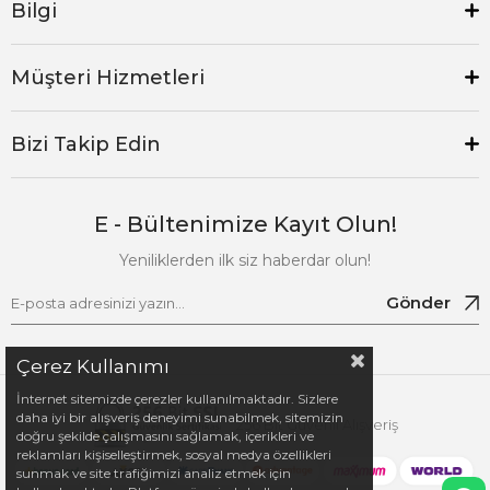
Bilgi
Müşteri Hizmetleri
Bizi Takip Edin
E - Bültenimize Kayıt Olun!
Yeniliklerden ilk siz haberdar olun!
Gönder
Çerez Kullanımı
İnternet sitemizde çerezler kullanılmaktadır. Sizlere
daha iyi bir alışveriş deneyimi sunabilmek, sitemizin
256 Bit Güvenli Alışveriş
doğru şekilde çalışmasını sağlamak, içerikleri ve
reklamları kişiselleştirmek, sosyal medya özellikleri
sunmak ve site trafiğimizi analiz etmek için