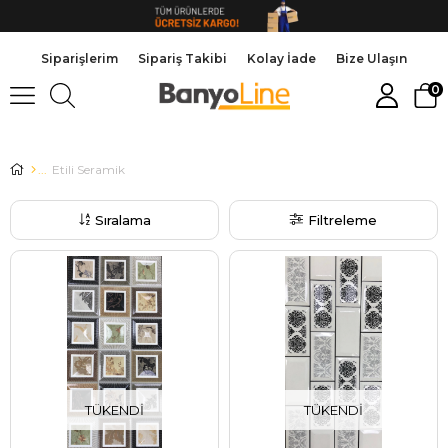
Siparişlerim
Sipariş Takibi
Kolay İade
Bize Ulaşın
0
Etili Seramik
Sıralama
Filtreleme
TÜKENDI
TÜKENDI