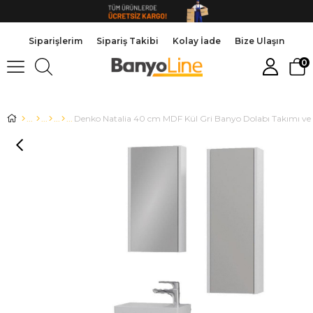
Siparişlerim
Sipariş Takibi
Kolay İade
Bize Ulaşın
0
Denko Natalia 40 cm MDF Kül Gri Banyo Dolabı Takımı ve