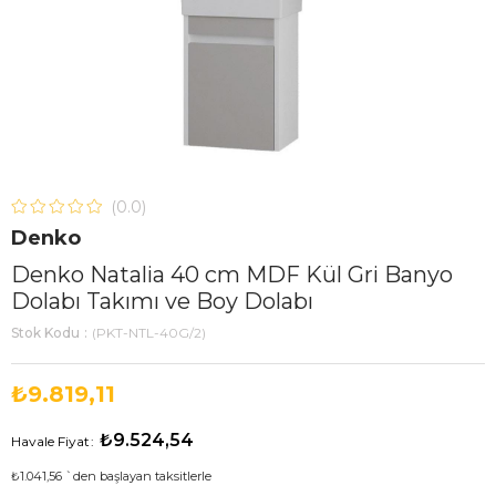
0.0
Denko
Denko Natalia 40 cm MDF Kül Gri Banyo
Dolabı Takımı ve Boy Dolabı
Stok Kodu
(PKT-NTL-40G/2)
₺9.819,11
₺9.524,54
Havale Fiyat
:
₺1.041,56
`den başlayan taksitlerle